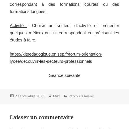
correspondant à des formations courtes ou des
formations longues.
Activité
: Choisir un secteur d’activité et présenter
quelques métiers qui lui correspondent en précisant les
études à faire.
https://kitpedagogique.onisep.fr/forum-orientation-
lycee/decouvrir-les-secteurs-professionnels
Séance suivante
Publié
Auteur
Catégories
2 septembre 2023
Max
Parcours Avenir
le
Laisser un commentaire