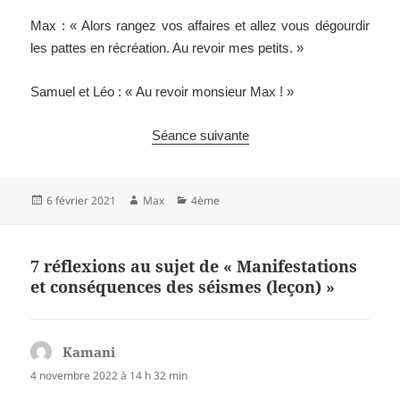
Max : « Alors rangez vos affaires et allez vous dégourdir
les pattes en récréation. Au revoir mes petits. »
Samuel et Léo : « Au revoir monsieur Max ! »
Séance suiv
ante
Publié
Auteur
Catégories
6 février 2021
Max
4ème
le
7 réflexions au sujet de « Manifestations
et conséquences des séismes (leçon) »
Kamani
dit :
4 novembre 2022 à 14 h 32 min