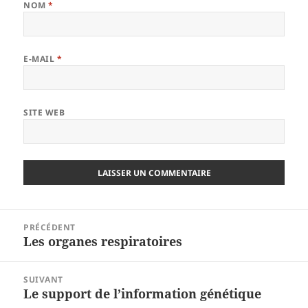
NOM
*
E-MAIL
*
SITE WEB
Navigation
PRÉCÉDENT
de
Les organes respiratoires
Article
l’article
précédent :
SUIVANT
Le support de l’information génétique
Article