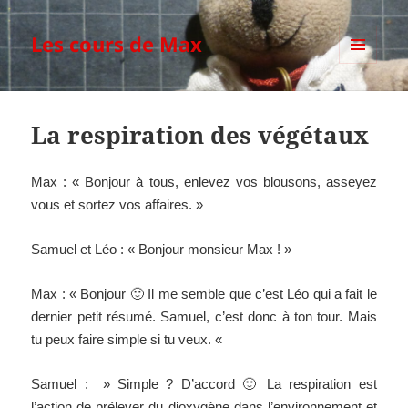
Les cours de Max
MENU
ET
WIDGETS
La respiration des végétaux
Max : « Bonjour à tous, enlevez vos blousons, asseyez
vous et sortez vos affaires. »
Samuel et Léo : « Bonjour monsieur Max ! »
Max : « Bonjour 🙂 Il me semble que c’est Léo qui a fait le
dernier petit résumé. Samuel, c’est donc à ton tour. Mais
tu peux faire simple si tu veux. «
Samuel : » Simple ? D’accord 🙂 La respiration est
l’action de prélever du dioxygène dans l’environnement et